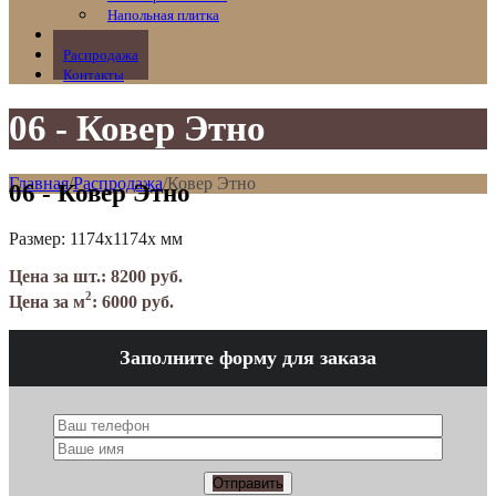
Напольная плитка
Портфолио
Распродажа
Контакты
06 - Ковер Этно
Главная
/
Распродажа
/
Ковер Этно
06 - Ковер Этно
Размер: 1174x1174x мм
Цена за шт.: 8200 руб.
2
Цена за м
: 6000 руб.
Заполните форму для заказа
Отправить