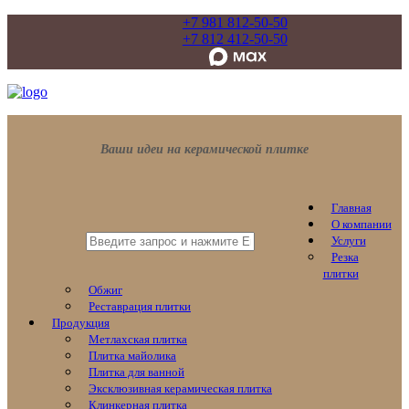
+7 981 812-50-50
+7 812 412-50-50
Ваши идеи на керамической плитке
Главная
О компании
Услуги
Резка
плитки
Обжиг
Реставрация плитки
Продукция
Метлахская плитка
Плитка майолика
Плитка для ванной
Эксклюзивная керамическая плитка
Клинкерная плитка