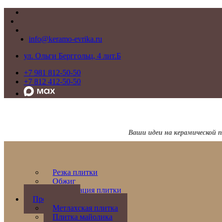
info@keramo-evrika.ru
ул. Ольги Берггольц, 4 лит.Б
+7 981 812-50-50
+7 812 412-50-50
Ваши идеи на керамической 
Резка плитки
Обжиг
Реставрация плитки
Продукция
Метлахская плитка
Плитка майолика