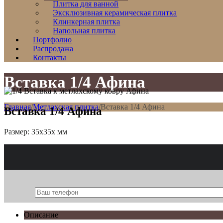
Плитка для ванной
Эксклюзивная керамическая плитка
Клинкерная плитка
Напольная плитка
Портфолио
Распродажа
Контакты
Вставка 1/4 Афина
Главная
/
Метлахская плитка
/
Вставка 1/4 Афина
Вставка 1/4 Афина
Размер: 35x35x мм
Описание