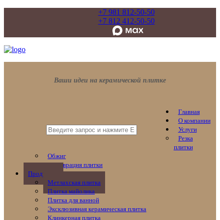
+7 981 812-50-50
+7 812 412-50-50
Ваши идеи на керамической плитке
Главная
О компании
Услуги
Резка
плитки
Обжиг
Реставрация плитки
Продукция
Метлахская плитка
Плитка майолика
Плитка для ванной
Эксклюзивная керамическая плитка
Клинкерная плитка