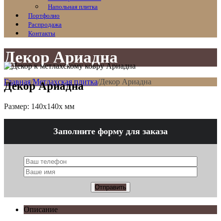
Напольная плитка
Портфолио
Распродажа
Контакты
Декор Ариадна
Главная
/
Метлахская плитка
/
Декор Ариадна
Декор Ариадна
Размер: 140x140x мм
Заполните форму для заказа
Отправить
Описание