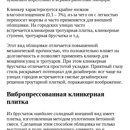
Клинкер характеризуется крайне низким
влагопоглощением (0,3 – 3%), из-за чего он с легкостью
переносит морозы и часто применяется для внешней
облицовки. На городских улицах часто
встречается
клинкерная тротуарная плитка
,
клинкерные
ступени
,
тротуарная брусчатка
и т.д.
Этот вид облицовки отличается повышенной
механической прочностью, что положительно влияет на
долговечность и позволяет применять клинкер для
мощения улиц и тротуаров. При этом
клинкерная
брусчатка
отличается простотой укладки. Приятный глазу
стиль раскрывает потенциал для дизайнеров: все чаще на
улицах городов встречаются смелые
дизайнерские
решения
троутарной
плиткой
, поражающие воображение.
Вибропрессованная
клинкерная
плитка
Из брусчаток наиболее солидный внешний вид имеет
плитка, изготовленная методом уплотнения бетонной
смеси. Сделанная этим способом облицовка не только
выступает в роли декорирующего элемента, но и