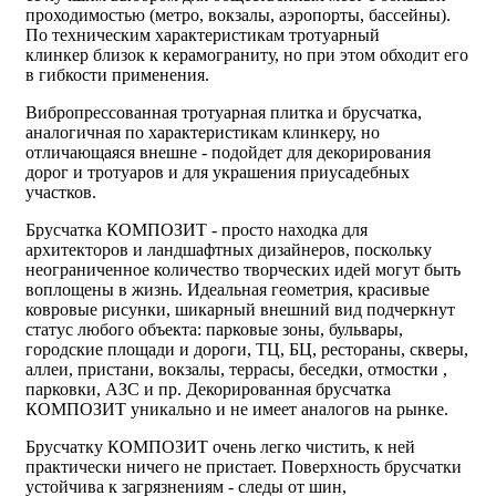
проходимостью (метро, вокзалы, аэропорты, бассейны).
По техническим характеристикам
тротуарный
клинкер
близок к
керамограниту
, но при этом обходит его
в гибкости применения.
В
ибропрессованная
тротуарная плитка
и брусчатка,
аналогичная по характеристикам кл
инкеру, но
отличающаяся внешне - подойдет
для декор
ирования
дорог и тротуаров
и для украшения приусадебных
участков.
Брусчатка КОМПОЗИТ - просто находка для
архитекторов и ландшафтных дизайнеров, поскольку
неограниченное количество творческих идей могут быть
воплощены в жизнь. Идеальная геометрия, красивые
ковровые рисунки, шикарный внешний вид подчеркнут
статус любого объекта: парковые зоны, бульвары,
городские площади и дороги, ТЦ, БЦ, рестораны, скверы,
аллеи, пристани, вокзалы, террасы, беседки, отмостки ,
парковки, АЗС и пр. Декорированная брусчатка
КОМПОЗИТ уникально и не имеет аналогов на рынке.
Брусчатку КОМПОЗИТ очень легко чистить, к ней
практически ничего не пристает. Поверхность брусчатки
устойчива к загрязнениям - следы от шин,