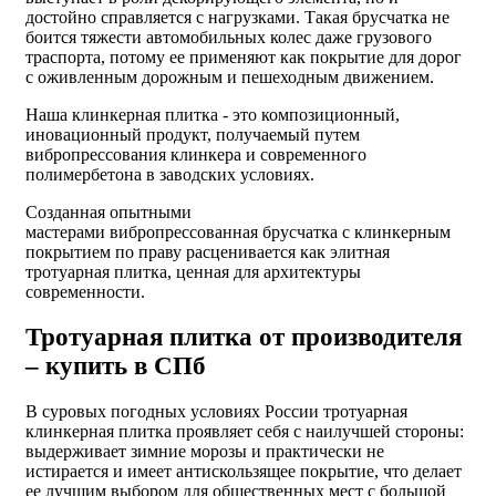
достойно справляется с нагрузками. Такая брусчатка не
боится тяжести автомобильных колес даже грузового
траспорта, потому ее применяют как покрытие для дорог
с оживленным дорожным и пешеходным движением.
Наша клинкерная плитка - это композиционный,
иновационный продукт, получаемый путем
вибропрессования клинкера и современного
полимербетона в заводских условиях.
Созданная опытными
мастерами
вибропрессованная
брусчатка с клинкерным
покрытием
по праву расценивается как
элитная
тротуарная плитка
, ценная для архитектуры
современности.
Тротуарная плитка от производителя
– купить в СПб
В суровых погодных условиях России
тротуарная
клинкерная плитка
проявляет себя с наилучшей стороны:
выдерживает зимние морозы и практически не
истирается и имеет антискользящее покрытие, что делает
ее лучшим выбором для общественных мест с большой