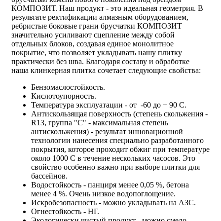
КОМПОЗИТ. Наш продукт - это идеальная геометрия. В
результате ректификации алмазным оборудованием,
ребристые боковые грани брусчатки КОМПОЗИТ
значительно усиливают сцепление между собой
отдельных блоков, создавая единое монолитное
покрытие, что позволяет укладывать нашу плитку
практически без шва. Благодаря составу и обработке
наша
клинкерная плитка
сочетает следующие свойства:
Бензомаслостойкость.
Кислотоупорность.
Температура эксплуатации - от -60 до + 90 С.
Антискользящая поверхность (степень скольжения -
R13, группа "C" - максимальная степень
антискольжения) - результат инновационной
технологии нанесения специально разработанного
покрытия, которое проходит обжиг при температуре
около 1000 С в течение нескольких часосов. Это
свойство особенно важно при выборе плитки для
бассейнов.
Водостойкость - панциря менее 0,05 %, бетона
менее 4 %. Очень низкое водопоглощение.
Искробезопасность - можно укладывать на АЗС.
Огнестойкость - НГ.
Экологически чистый продукт - можно смело