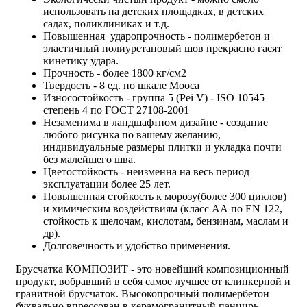
использовать на детских площадках, в детских
садах, поликлиниках и т.д.
Повышенная ударопрочность - полимербетон и
эластичный полиуретановый шов прекрасно гасят
кинетику удара.
Прочность - более 1800 кг/см2
Твердость - 8 ед. по шкале Мооса
Износостойкость - группа 5 (Pei V) - ISO 10545
степень 4 по ГОСТ 27108-2001
Незаменима в ландшафтном дизайне - создание
любого рисунка по вашему желанию,
индивидуальные размеры плитки и укладка почти
без малейшего шва.
Цветостойкость - неизменна на весь период
эксплуатации более 25 лет.
Повышенная стойкость к морозу(более 300 циклов)
и химическим воздействиям (класс АА по EN 122,
стойкость к щелочам, кислотам, бензинам, маслам и
др).
Долговечность и удобство применения.
Брусчатка КОМПОЗИТ - это новейший композиционный
продукт, вобравший в себя самое лучшее от клинкерной и
гранитной брусчаток. Высокопрочный полимербетон
буквально впрессован в керамогранитный панцирь.