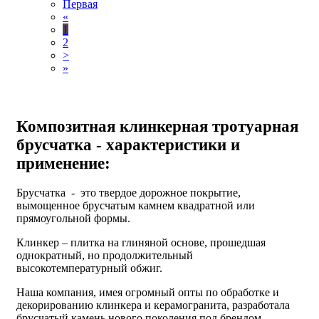
Первая
«
1
2
>
»
Композитная клинкерная тротуарная
брусчатка - х
арактеристики и
применение:
Брусчатка - это твердое дорожное покрытие,
вымощенное брусчатым камнем квадратной или
прямоугольной формы.
Клинкер – плитка на глиняной основе, прошедшая
однократный, но продолжительный
высокотемпературный обжиг.
Наша компания, имея огромный опты по обработке и
декорированию клинкера и керамогранита, разработала
брусчатый камень нового поколения под брендом