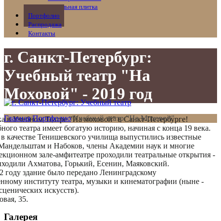
Напольная плитка
Портфолио
Распродажа
Контакты
г. Санкт-Петербург:
Учебный театр "На
Моховой" - 2019 год
Главная
/
Портфолио
/
Учебный театр "На Моховой"
а в Учебном Театре "На моховой" в Санкт-Петербурге!
ного театра имеет богатую историю, начиная с конца 19 века.
н в качестве Тенишевского училища выпустились известные
 Мандельштам и Набоков, члены Академии наук и многие
лекционном зале-амфитеатре проходили театральные открытия -
ыходили Ахматова, Горький, Есенин, Маяковский.
2 году здание было передано Ленинградскому
енному институту театра, музыки и кинематографии (ныне -
сценических искусств).
вая, 35.
Галерея