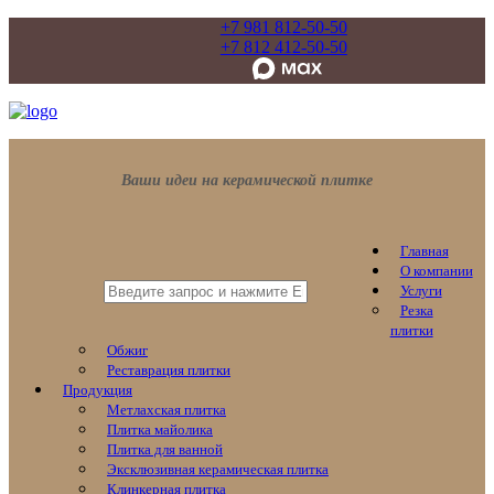
+7 981 812-50-50
+7 812 412-50-50
Ваши идеи на керамической плитке
Главная
О компании
Услуги
Резка
плитки
Обжиг
Реставрация плитки
Продукция
Метлахская плитка
Плитка майолика
Плитка для ванной
Эксклюзивная керамическая плитка
Клинкерная плитка